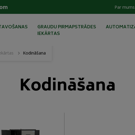
com
Par mums
ATAVOŠANAS
GRAUDU PIRMAPSTRĀDES
AUTOMATIZĀ
IEKĀRTAS
ekārtas
Kodināšana
Kodināšana