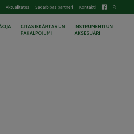
Aktualitātes
Sadarbības partneri
Kontakti
CIJA
CITAS IEKĀRTAS UN
INSTRUMENTI UN
PAKALPOJUMI
AKSESUĀRI