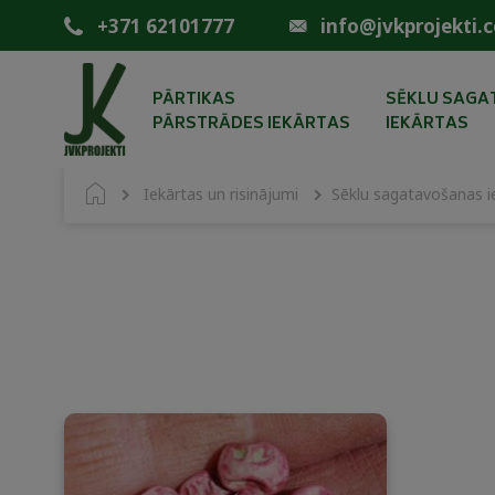
+371 62101777
info@jvkprojekti.
PĀRTIKAS
SĒKLU SAG
PĀRSTRĀDES IEKĀRTAS
IEKĀRTAS
Iekārtas un risinājumi
Sēklu sagatavošanas i