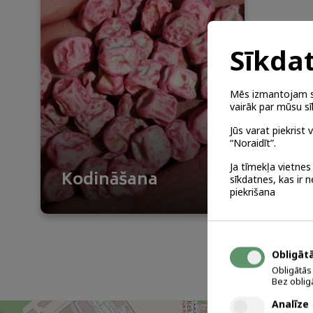
Sīkdat
Mēs izmantojam sa
SĒKL
vairāk par mūsu sīk
Jūs varat piekrist 
Nepār
“Noraidīt”.
Porcij
Ja tīmekļa vietnes
Kodināšana
sīkdatnes, kas ir 
LASĪT
piekrišana
Obligāt
Obligātās
Bez oblig
Analīze