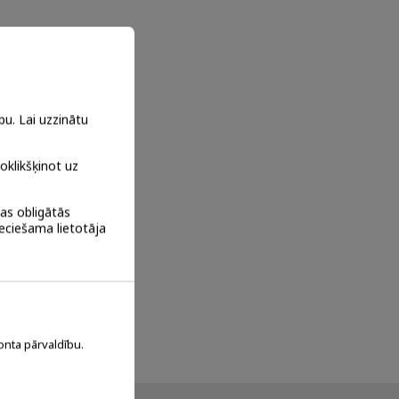
u. Lai uzzinātu
noklikšķinot uz
tas obligātās
ieciešama lietotāja
onta pārvaldību.