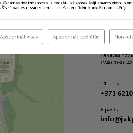
s sīkdatnes tiek izmantotas, lai redzētu, kā apmeklētāji izmanto vietni, piem
 Šīs sīkdatnes nevar izmantot, lai tieši identificētu konkrētu apmeklētāju.
JVK Proje
Apstiprināt visas
Apstiprināt izvēlētās
Noraidīt
IK Rāmava , I
Ķekavas nova
LV402030248
Tālrunis
+371 621
E-pasts
info@jvk