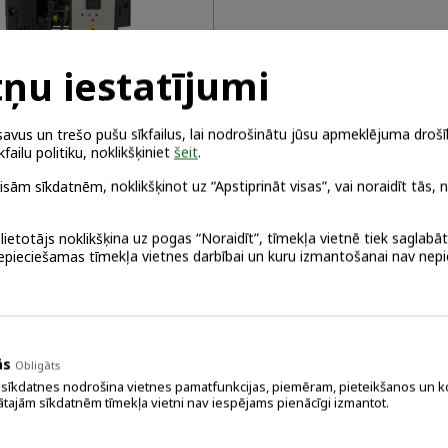
ņu iestatījumi
vus un trešo pušu sīkfailus, lai nodrošinātu jūsu apmeklējuma drošīb
U KODINĀTAJI
failu politiku, noklikšķiniet
šeit
.
visām sīkdatnēm, noklikšķinot uz “Apstiprināt visas”, vai noraidīt tās, 
trauktas darbības un
u tipa sēklu kodinātāji
 lietotājs noklikšķina uz pogas “Noraidīt”, tīmekļa vietnē tiek saglabā
nepieciešamas tīmekļa vietnes darbībai un kuru izmantošanai nav nep
 VAIRĀK
ās
Obligāts
 sīkdatnes nodrošina vietnes pamatfunkcijas, piemēram, pieteikšanos un k
ātajām sīkdatnēm tīmekļa vietni nav iespējams pienācīgi izmantot.